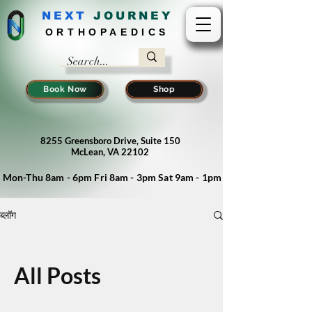
NEXT
J
OURNEY
ORTHOPAEDICS
Book Now
Shop
8255 Greensboro Drive, Suite 150
McLean, VA 22102
Mon-Thu 8am - 6pm Fri 8am - 3pm Sat 9am - 1pm
ब्लॉग
All Posts