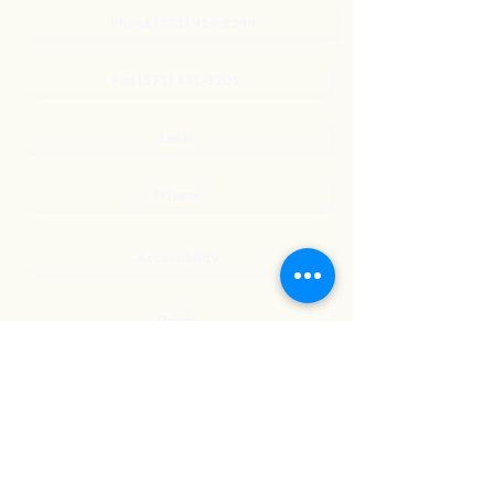
Phone (571) 416-8244
Fax (571) 441-5201
Legal
Privacy
Accessibility
Privia
NextJourneyCares@nextjourneyortho.com
Day of the
Opening
Closing Hours
Week
Hours
Monday
8:00 AM
8:00 PM
Tuesday
8:00 AM
8:00 PM