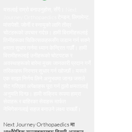
यसलाई राम्रो बनाउनुहोस्, सँगै। Next
Journey Orthopaedics टेन्डन, लिगामेन्ट,
मांसपेशी, जोर्नी र स्नायुको लागि तीव्र
चोटहरूको उपचार गर्दछ
। हामी बिरामीहरूलाई
तिनीहरूका चिकित्सकहरूसँग जडान गर्न सक्ने
क्षमता सुधार गर्नमा ध्यान केन्द्रित गर्छौं। हामी
बिरामीहरूलाई उनीहरूको चोटपटक र
अवस्थाहरूको बारेमा मुख्य जानकारी प्रदान गर्ने
तरिकाहरू निरन्तर सुधार गर्न खोज्छौं। यसले
एक साझा निर्णय लिने अनुभवमा जान्छ जसले
सेट गरिएका अपेक्षाहरू पूरा गर्न ठूलो क्षमतालाई
अनुमति दिन्छ। हामी सक्रिय रूपमा हाम्रा
सेवाहरू र बाहिरका सेवाहरू मार्फत
नेभिगेसनलाई सहज बनाउने लक्ष्य राख्छौं।
Next Journey Orthopaedics मा