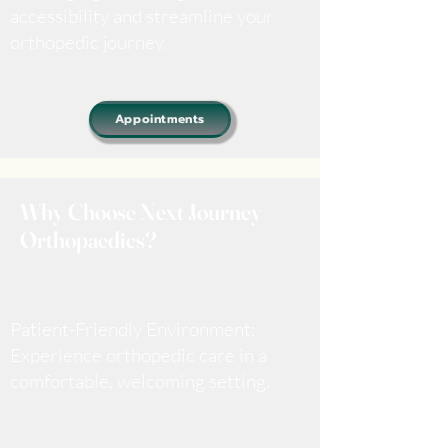
accessibility and streamline your
orthopedic journey.
Appointments
Why Choose Next Journey
Orthopaedics?
Patient-Friendly Environment:
Experience orthopedic care in a
comfortable, welcoming setting.