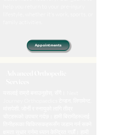
help you return to your pre-injury
lifestyle, whether it's work, sports, or
family activities.
Appointments
Advanced Orthopedic
Services
यसलाई राम्रो बनाउनुहोस्, सँगै। Next
Journey Orthopaedics टेन्डन, लिगामेन्ट,
मांसपेशी, जोर्नी र स्नायुको लागि तीव्र
चोटहरूको उपचार गर्दछ
। हामी बिरामीहरूलाई
तिनीहरूका चिकित्सकहरूसँग जडान गर्न सक्ने
क्षमता सुधार गर्नमा ध्यान केन्द्रित गर्छौं। हामी