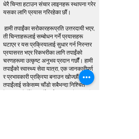
धेरै चिन्ता हटाउन संचार लाइनहरू स्थापना गरेर
यसका लागि प्रयास गरिरहेका छौं।
हामी तपाईंका सरोकारहरूप्रति उत्तरदायी भएर,
ती चिन्ताहरूलाई सम्बोधन गर्ने प्रयासहरू
घटाएर र यस प्रक्रियालाई सुधार गर्न निरन्तर
प्रयासरत भएर रिकभरीका लागि तपाईंको
चरणहरूमा उत्कृष्ट अनुभव प्रदान गर्छौं। हामी
तपाईंको स्वास्थ्य सेवा यात्रा, एक जानकारीपूर्ण
र प्रभावकारी प्रक्रिया बनाउन खोज्छौं जसले
तपाईंलाई सकेसम्म चाँडो सबैभन्दा निश्चित
हेरचाहमा निर्देशित गर्ने मार्ग प्रदान गरेर। हामी
तपाईलाई विशेष गरी तपाईको लागि उत्तम
पाठ्यक्रम निर्धारण गर्ने क्षमता प्रदान गर्नेछौं।
हामी सूचित निर्णयहरू लिने र बिरामी-केन्द्रित
हेरचाह दृष्टिकोणको मूल्याङ्कन गर्ने तपाईंको