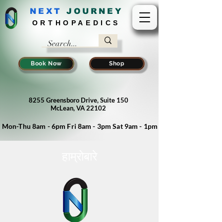
NEXT
J
OURNEY
ORTHOPAEDICS
Book Now
Shop
8255 Greensboro Drive, Suite 150
McLean, VA 22102
Mon-Thu 8am - 6pm Fri 8am - 3pm Sat 9am - 1pm
हाम्रोबारे