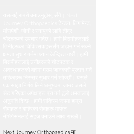
यसलाई राम्रो बनाउनुहोस्, सँगै। Next
Journey Orthopaedics टेन्डन, लिगामेन्ट,
मांसपेशी, जोर्नी र स्नायुको लागि तीव्र
चोटहरूको उपचार गर्दछ
। हामी बिरामीहरूलाई
तिनीहरूका चिकित्सकहरूसँग जडान गर्न सक्ने
क्षमता सुधार गर्नमा ध्यान केन्द्रित गर्छौं। हामी
बिरामीहरूलाई उनीहरूको चोटपटक र
अवस्थाहरूको बारेमा मुख्य जानकारी प्रदान गर्ने
तरिकाहरू निरन्तर सुधार गर्न खोज्छौं। यसले
एक साझा निर्णय लिने अनुभवमा जान्छ जसले
सेट गरिएका अपेक्षाहरू पूरा गर्न ठूलो क्षमतालाई
अनुमति दिन्छ। हामी सक्रिय रूपमा हाम्रा
सेवाहरू र बाहिरका सेवाहरू मार्फत
नेभिगेसनलाई सहज बनाउने लक्ष्य राख्छौं।
Next Journey Orthopaedics मा