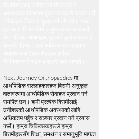
बिरामीहरूलाई उनीहरूको चोटपटक र
अवस्थाहरूको बारेमा मुख्य जानकारी प्रदान गर्ने
तरिकाहरू निरन्तर सुधार गर्न खोज्छौं। यसले
एक साझा निर्णय लिने अनुभवमा जान्छ जसले
सेट गरिएका अपेक्षाहरू पूरा गर्न ठूलो क्षमतालाई
अनुमति दिन्छ। हामी सक्रिय रूपमा हाम्रा
सेवाहरू र बाहिरका सेवाहरू मार्फत
नेभिगेसनलाई सहज बनाउने लक्ष्य राख्छौं।
Next Journey Orthopaedics मा
आर्थोपेडिक सल्लाहकारहरू बिरामी-अनुकूल
वातावरणमा आर्थोपेडिक सेवाहरू प्रदान गर्न
समर्पित छन्। हामी प्रत्येक बिरामीलाई
उनीहरूको आर्थोपेडिक अवस्थाको लागि
अधिकतम पहुँच र सञ्चार प्रदान गर्ने प्रयास
गर्छौं। हाम्रा चिकित्सकहरूले हाम्रा
बिरामीहरूसँग शिक्षा, समर्थन र समानुभूति मार्फत